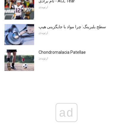
تام برادی - ACL Tear
ارتوپدی
سطح بلبرینگ: چرا مواد با جایگزینی هیپ
ارتوپدی
Chondromalacia Patellae
ارتوپدی
ad