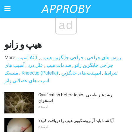
ad
هیپ و زانو
روش های جراحی
,
جراحی جایگزین هیپ
,
,
آسیب ACL
More:
جراحی جایگزین زانو
,
صدمات هیپ
,
علل درد
,
آسیب های
Kneecap (Patella) شرایط
,
ایمپلنت های جایگزین
,
,
منیسک
آسیب های عضلانی زانو
Ossification Heterotopic - رشد غیر طبیعی
استخوان
ارتوپدی
آیا شما باید آرتروسکوپی هیپ را دریافت کنید؟
ارتوپدی