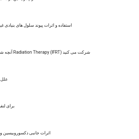
استفاده و اثرات پیوند سلول های بنیادی غی
آنچه شما باید در مورد Radiation Therapy (IFRT) شرکت می کنید
علل و
اسکن PET برای ل
اثرات جانبی دکسوروبیسین و