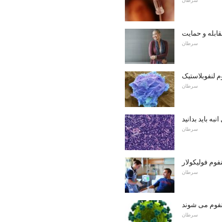
سرطان
قابله و حمایت
سرطان
م لنفوبلاستیک
سرطان
به باید بدانید
سرطان
فوم فولیکولار
سرطان
نفوم می شوند
سرطان