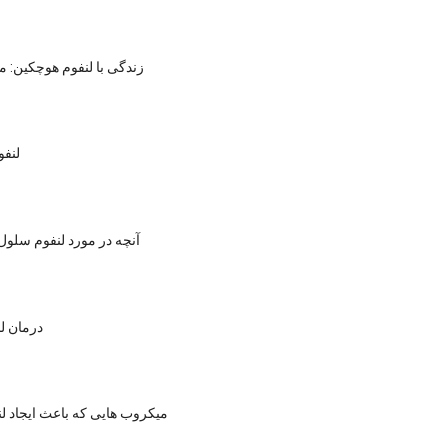
زندگی با لنفوم هوچکین: م
لنفو
آنچه در مورد لنفوم سلول ان
درمان لن
میکروب هایی که باعث ایجاد ل