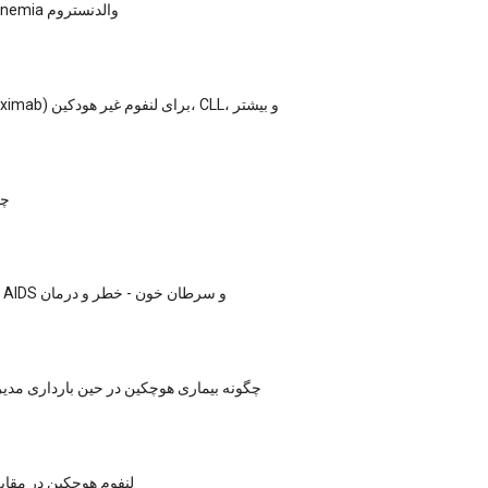
Macroglobulinemia والدنستروم
Rituxan (Rituximab) برای لنفوم غیر هودکین، CLL، و بیشتر
علا
پیوند بین HIV / AIDS و سرطان خون - خطر و درمان
چگونه بیماری هوچکین در حین بارداری مد
لنفوم هوچکین در مقاب