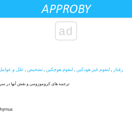
ad
رفتار
,
لنفوم غیر هودکین
,
لنفوم هوچکین
,
تشخیص
,
علل و عوام
ترجمه های کروموزومی و نقش آنها در س
درک توابع از us