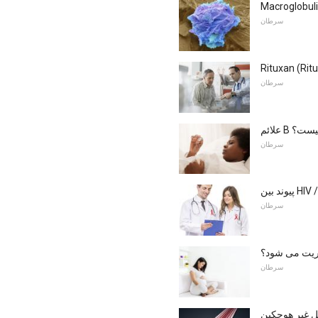
سرطان
سرطان
ئم B چیست؟
سرطان
سرطان
یریت می شود؟
سرطان
ل غیر هوچکین