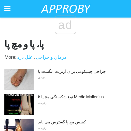
ad
پا، پا و مچ پا
درمان و جراحی
,
علل درد
More:
جراحی چیلیکومی برای آرتریت انگشت پا
ارتوپدی
5 نوع شکستگی مچ پا Medle Malleolus
ارتوپدی
کشش مچ پا گسترش می یابد
ارتوپدی