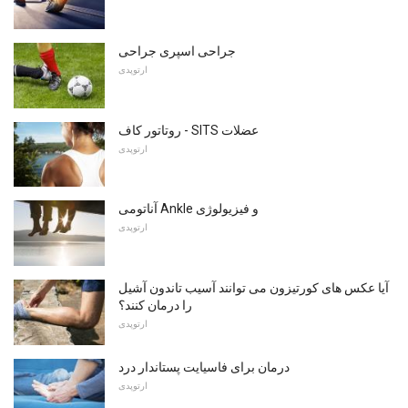
جراحی اسپری جراحی
ارتوپدی
روتاتور کاف - SITS عضلات
ارتوپدی
آناتومی Ankle و فیزیولوژی
ارتوپدی
آیا عکس های کورتیزون می توانند آسیب تاندون آشیل
را درمان کنند؟
ارتوپدی
درمان برای فاسیایت پستاندار درد
ارتوپدی